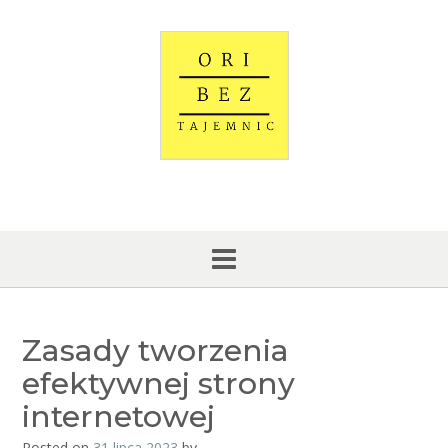
Skip
to
content
Zasady tworzenia
efektywnej strony
internetowej
Posted on
31 lipca 2023
by